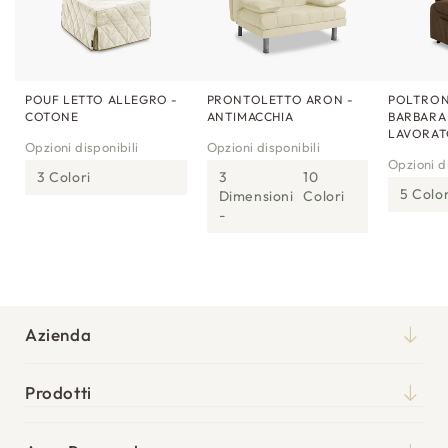
POUF LETTO ALLEGRO -
PRONTOLETTO ARON -
POLTRON
COTONE
ANTIMACCHIA
BARBARA
LAVORA
Opzioni disponibili
Opzioni disponibili
Opzioni di
3 Colori
3
10
5 Color
Dimensioni
Colori
Azienda
Chi siamo
Prodotti
Qualità
Materassi