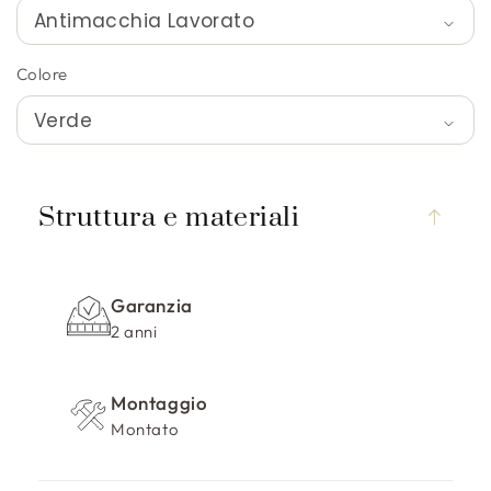
Colore
C
o
Struttura e materiali
n
t
e
Garanzia
n
2 anni
u
t
Montaggio
o
Montato
c
o