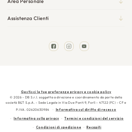
Blog
Area Personale
Reti
Il mio account
Punti vendita
Cuscini
Assistenza Clienti
I miei ordini
Tempi di spedizione
Divani Letto
Richiesta reso
Resi e rimborsi
Letti
Facebook
Instagram
YouTube
Garanzia
Cura e manutenzione
Contattaci
Metodi
Gestisci le tue preferenze privacy e cookie policy
di
© 2026 - DB S.r.l. soggetta a direzione e coordinamento da parte della
società B&T S.p.A. - Sede Legale in Via Due Ponti 9, Forlì – 47122 (FC) - CF e
pagamento
P.IVA. 02620630984
Informativa sul diritto di recesso
Informativa sulla privacy
Termini e condizioni del servizio
Condizioni di spedizione
Recapiti