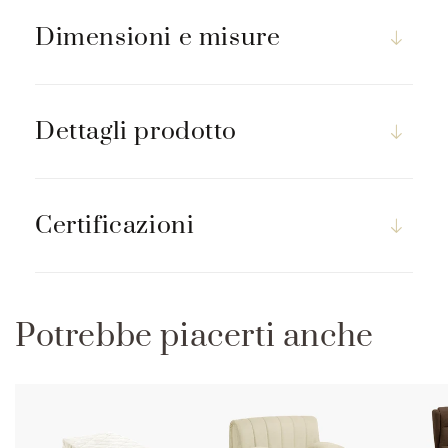
m
p
Dimensioni e misure
r
i
m
Dettagli prodotto
i
b
i
l
Certificazioni
e
Potrebbe piacerti anche