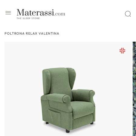
 contenuti
POLTRONA RELAX VALENTINA
ssa alle
formazioni
l prodotto