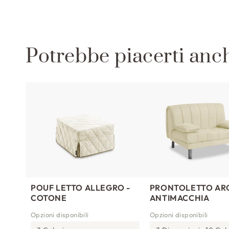
b
i
l
Potrebbe piacerti anc
e
POUF LETTO ALLEGRO -
PRONTOLETTO AR
COTONE
ANTIMACCHIA
Opzioni disponibili
Opzioni disponibili