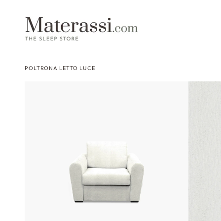
 contenuti
POLTRONA LETTO LUCE
Passa alle
informazioni
sul prodotto