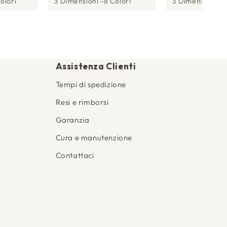
olori
3 Dimensioni
8 Colori
3 Dimensioni
1
Assistenza Clienti
Tempi di spedizione
Resi e rimborsi
Garanzia
Cura e manutenzione
Contattaci