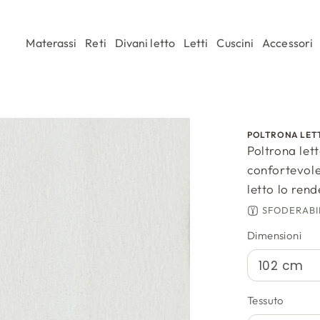
Materassi
Reti
Divani letto
Letti
Cuscini
Accessori
POLTRONA LET
Poltrona let
confortevole
letto lo rend
SFODERABI
Dimensioni
Tessuto