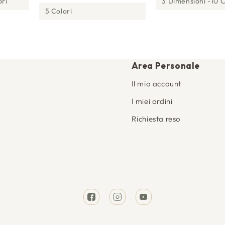
ori
3 Dimensioni
10 C
5 Colori
Area Personale
Il mio account
I miei ordini
Richiesta reso
Facebook
Instagram
YouTube