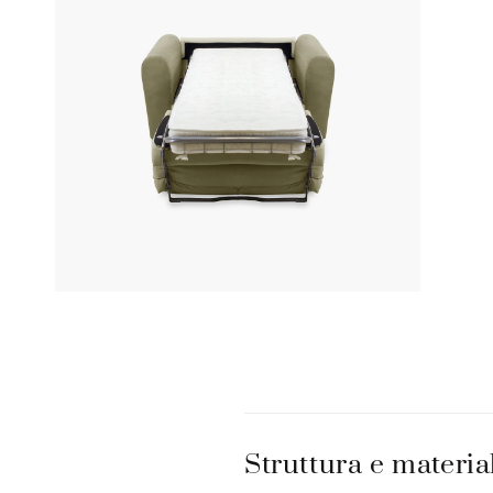
C
o
Struttura e materia