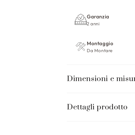
n
t
Garanzia
e
2 anni
n
u
Montaggio
t
Da Montare
o
c
o
Dimensioni e misu
m
p
r
Dettagli prodotto
i
m
i