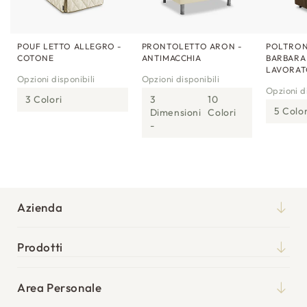
POUF LETTO ALLEGRO -
PRONTOLETTO ARON -
POLTRON
COTONE
ANTIMACCHIA
BARBARA
LAVORA
Opzioni disponibili
Opzioni disponibili
Opzioni di
3 Colori
3
10
5 Color
Dimensioni
Colori
Azienda
Chi siamo
Prodotti
Qualità
Materassi
Blog
Area Personale
Reti