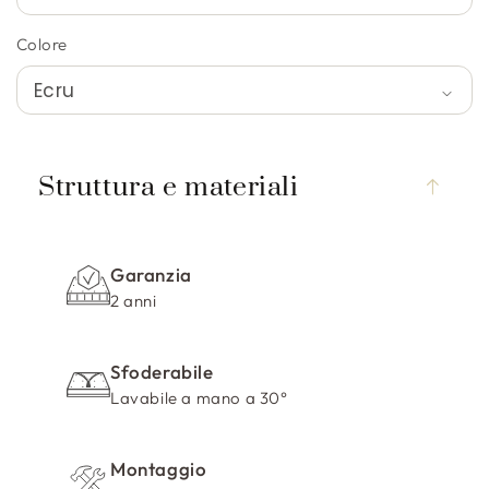
Colore
C
o
Struttura e materiali
n
t
e
Garanzia
n
2 anni
u
t
Sfoderabile
o
Lavabile a mano a 30°
c
o
m
Montaggio