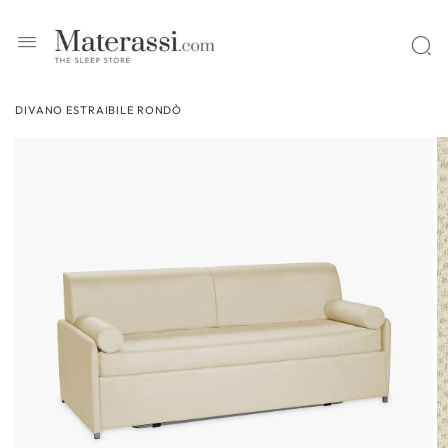
 contenuti
DIVANO ESTRAIBILE RONDÒ
ssa alle
formazioni
l prodotto