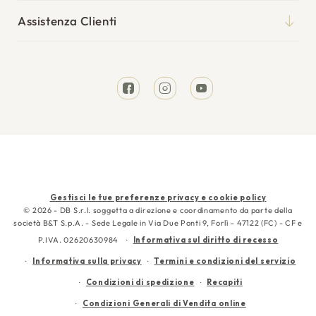
Il mio account
Punti vendita
Cuscini
Assistenza Clienti
I miei ordini
Tempi di spedizione
Divani Letto
Richiesta reso
Resi e rimborsi
Letti
Facebook
Instagram
YouTube
Garanzia
Cura e manutenzione
Contattaci
Metodi
Gestisci le tue preferenze privacy e cookie policy
di
© 2026 - DB S.r.l. soggetta a direzione e coordinamento da parte della
società B&T S.p.A. - Sede Legale in Via Due Ponti 9, Forlì – 47122 (FC) - CF e
pagamento
P.IVA. 02620630984
Informativa sul diritto di recesso
Informativa sulla privacy
Termini e condizioni del servizio
Condizioni di spedizione
Recapiti
Condizioni Generali di Vendita online