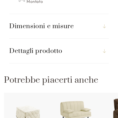
p
Montato
r
i
m
Dimensioni e misure
i
b
i
l
Dettagli prodotto
e
Potrebbe piacerti anche