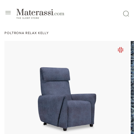
 contenuti
POLTRONA RELAX KELLY
ssa alle
formazioni
l prodotto