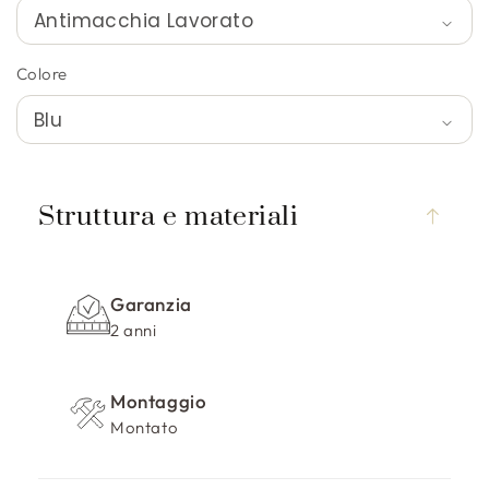
Colore
C
o
Struttura e materiali
n
t
e
Garanzia
n
2 anni
u
t
Montaggio
o
Montato
c
o