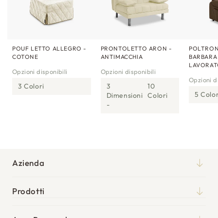
POUF LETTO ALLEGRO -
PRONTOLETTO ARON -
POLTRON
COTONE
ANTIMACCHIA
BARBARA
LAVORA
Opzioni disponibili
Opzioni disponibili
Opzioni di
3 Colori
3
10
5 Color
Dimensioni
Colori
Azienda
Chi siamo
Prodotti
Qualità
Materassi