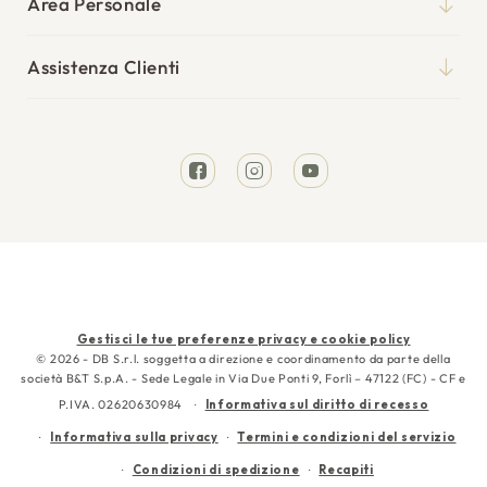
Blog
Area Personale
Reti
Il mio account
Punti vendita
Cuscini
Assistenza Clienti
I miei ordini
Tempi di spedizione
Divani Letto
Richiesta reso
Resi e rimborsi
Letti
Facebook
Instagram
YouTube
Garanzia
Cura e manutenzione
Contattaci
Metodi
Gestisci le tue preferenze privacy e cookie policy
di
© 2026 - DB S.r.l. soggetta a direzione e coordinamento da parte della
società B&T S.p.A. - Sede Legale in Via Due Ponti 9, Forlì – 47122 (FC) - CF e
pagamento
P.IVA. 02620630984
Informativa sul diritto di recesso
Informativa sulla privacy
Termini e condizioni del servizio
Condizioni di spedizione
Recapiti