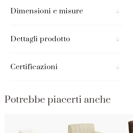
m
p
Dimensioni e misure
r
i
m
Dettagli prodotto
i
b
i
l
Certificazioni
e
Potrebbe piacerti anche