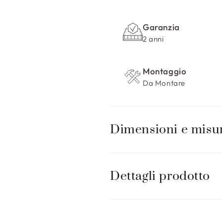
n
t
Garanzia
e
2 anni
n
u
Montaggio
t
Da Montare
o
c
o
Dimensioni e misu
m
p
r
Dettagli prodotto
i
m
i