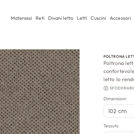
Materassi
Reti
Divani letto
Letti
Cuscini
Accessori
POLTRONA LET
Poltrona let
confortevole
letto lo rend
SFODERABI
Dimensioni
Tessuto