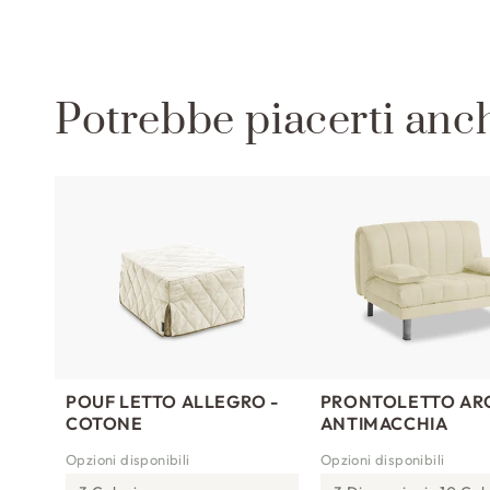
b
i
l
Potrebbe piacerti anc
e
POUF LETTO ALLEGRO -
PRONTOLETTO AR
COTONE
ANTIMACCHIA
Opzioni disponibili
Opzioni disponibili