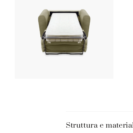
C
o
Struttura e materia