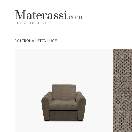
 contenuti
POLTRONA LETTO LUCE
Passa alle
informazioni
sul prodotto