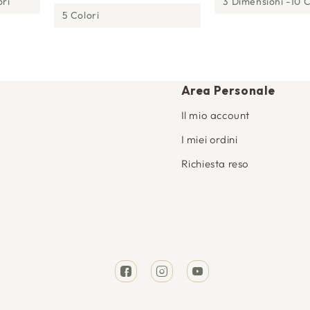
ori
3 Dimensioni
10 C
5 Colori
Area Personale
Il mio account
I miei ordini
Richiesta reso
Facebook
Instagram
YouTube