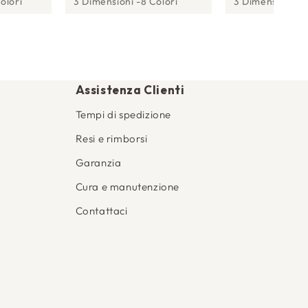
olori
3 Dimensioni
8 Colori
3 Dimensioni
1
Assistenza Clienti
Tempi di spedizione
Resi e rimborsi
Garanzia
Cura e manutenzione
Contattaci