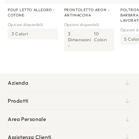
POUF LETTO ALLEGRO -
PRONTOLETTO ARON -
POLTRON
COTONE
ANTIMACCHIA
BARBARA
LAVORA
Opzioni disponibili
Opzioni disponibili
Opzioni di
3 Colori
3
10
5 Color
Dimensioni
Colori
Azienda
Chi siamo
Prodotti
Qualità
Materassi
Blog
Area Personale
Reti
Il mio account
Punti vendita
Cuscini
Assistenza Clienti