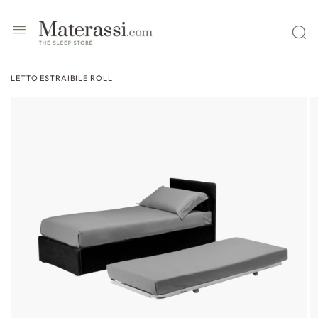
 contenuti
LETTO ESTRAIBILE ROLL
ssa alle
formazioni
l prodotto