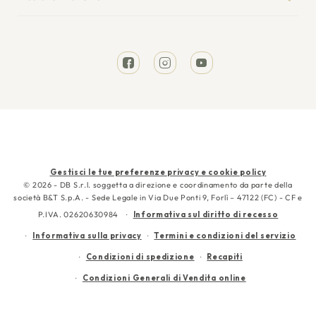
I miei ordini
Tempi di spedizione
Divani Letto
Richiesta reso
Resi e rimborsi
Letti
Facebook
Instagram
YouTube
Garanzia
Cura e manutenzione
Contattaci
Metodi
Gestisci le tue preferenze privacy e cookie policy
di
© 2026 - DB S.r.l. soggetta a direzione e coordinamento da parte della
società B&T S.p.A. - Sede Legale in Via Due Ponti 9, Forlì – 47122 (FC) - CF e
pagamento
P.IVA. 02620630984
Informativa sul diritto di recesso
Informativa sulla privacy
Termini e condizioni del servizio
Condizioni di spedizione
Recapiti
Condizioni Generali di Vendita online