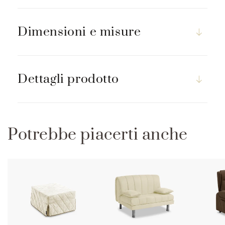
r
i
m
Dimensioni e misure
i
b
i
Dettagli prodotto
l
e
Potrebbe piacerti anche