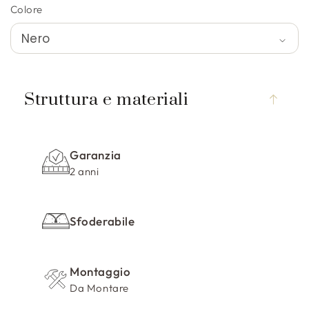
Colore
C
o
Struttura e materiali
n
t
e
Garanzia
n
2 anni
u
t
o
Sfoderabile
c
o
m
Montaggio
Da Montare
p