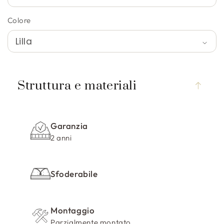
Colore
C
o
Struttura e materiali
n
t
e
Garanzia
n
2 anni
u
t
o
Sfoderabile
c
o
m
Montaggio
Parzialmente montato