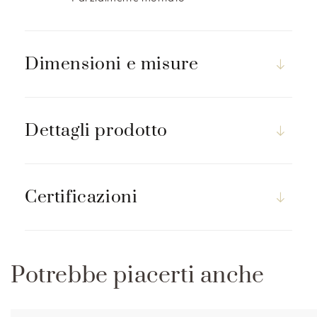
p
r
i
m
Dimensioni e misure
i
b
i
Dettagli prodotto
l
e
Certificazioni
Potrebbe piacerti anche