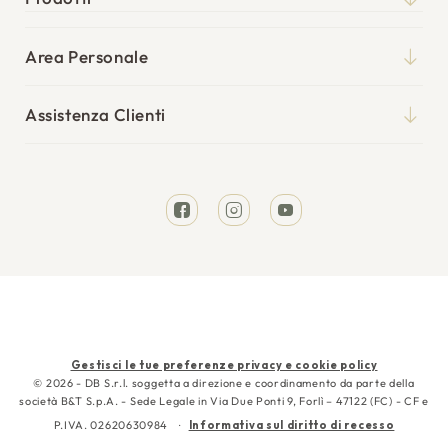
Qualità
Materassi
Blog
Area Personale
Reti
Il mio account
Punti vendita
Cuscini
Assistenza Clienti
I miei ordini
Tempi di spedizione
Divani Letto
Richiesta reso
Resi e rimborsi
Letti
Facebook
Instagram
YouTube
Garanzia
Cura e manutenzione
Contattaci
Metodi
Gestisci le tue preferenze privacy e cookie policy
di
© 2026 - DB S.r.l. soggetta a direzione e coordinamento da parte della
società B&T S.p.A. - Sede Legale in Via Due Ponti 9, Forlì – 47122 (FC) - CF e
pagamento
P.IVA. 02620630984
Informativa sul diritto di recesso