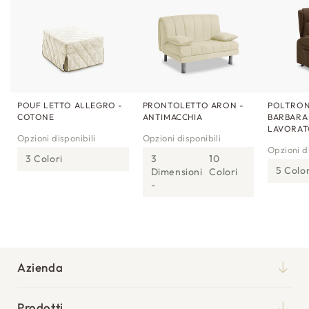
POUF LETTO ALLEGRO -
PRONTOLETTO ARON -
POLTRON
COTONE
ANTIMACCHIA
BARBARA
LAVORA
Opzioni disponibili
Opzioni disponibili
Opzioni di
3 Colori
3
10
5 Color
Dimensioni
Colori
Azienda
Chi siamo
Prodotti