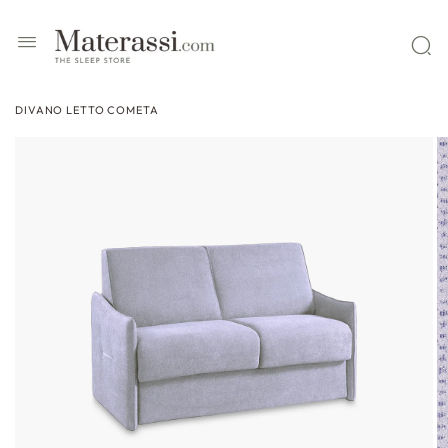
 contenuti
DIVANO LETTO COMETA
ssa alle
formazioni
l prodotto