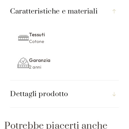
C
o
Caratteristiche e materiali
n
t
e
Tessuti
n
Cotone
u
t
Garanzia
o
2 anni
c
o
m
p
Dettagli prodotto
r
i
m
i
Potrebbe piacerti anche
b