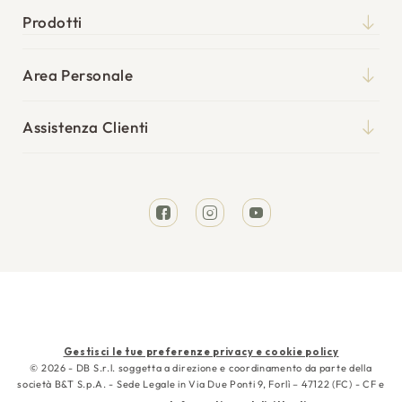
Chi siamo
Prodotti
Qualità
Materassi
Blog
Area Personale
Reti
Il mio account
Punti vendita
Cuscini
Assistenza Clienti
I miei ordini
Tempi di spedizione
Divani Letto
Richiesta reso
Resi e rimborsi
Letti
Facebook
Instagram
YouTube
Garanzia
Cura e manutenzione
Contattaci
Metodi
Gestisci le tue preferenze privacy e cookie policy
di
© 2026 - DB S.r.l. soggetta a direzione e coordinamento da parte della
società B&T S.p.A. - Sede Legale in Via Due Ponti 9, Forlì – 47122 (FC) - CF e
pagamento