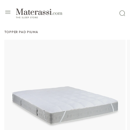
 contenuti
TOPPER PAD PIUMA
ssa alle
formazioni
l prodotto