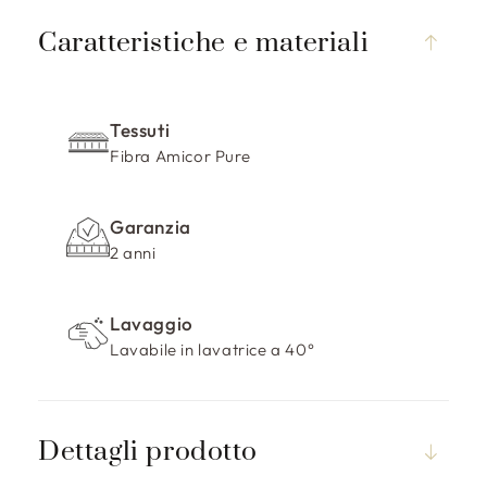
C
o
Caratteristiche e materiali
n
t
e
Tessuti
n
Fibra Amicor Pure
u
t
Garanzia
o
2 anni
c
o
m
Lavaggio
p
Lavabile in lavatrice a 40°
r
i
m
Dettagli prodotto
i
b