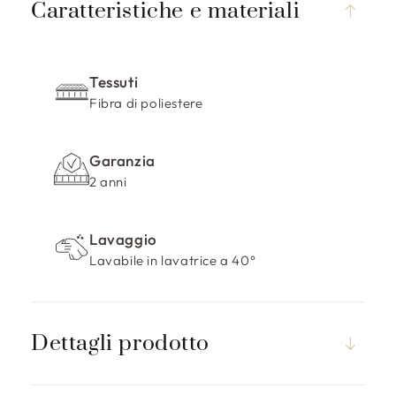
o
Caratteristiche e materiali
n
t
e
Tessuti
n
Fibra di poliestere
u
t
Garanzia
o
2 anni
c
o
m
Lavaggio
p
Lavabile in lavatrice a 40°
r
i
m
Dettagli prodotto
i
b
i