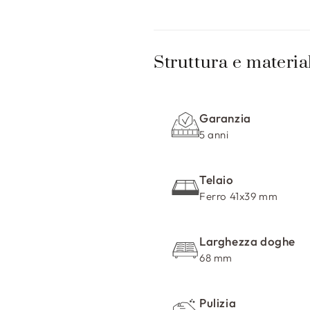
C
o
Struttura e materia
n
t
Garanzia
e
5 anni
n
u
Telaio
t
Ferro 41x39 mm
o
c
Larghezza doghe
o
68 mm
m
p
Pulizia