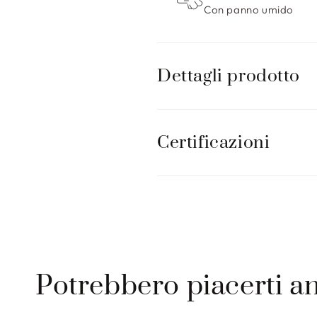
r
Con panno umido
i
m
i
Dettagli prodotto
b
i
l
Certificazioni
e
Potrebbero piacerti a