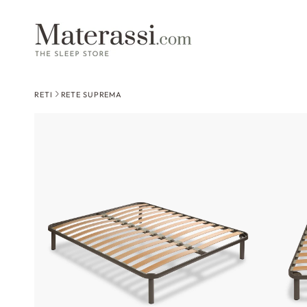
 contenuti
RETI
RETE SUPREMA
Passa alle
informazioni
sul prodotto