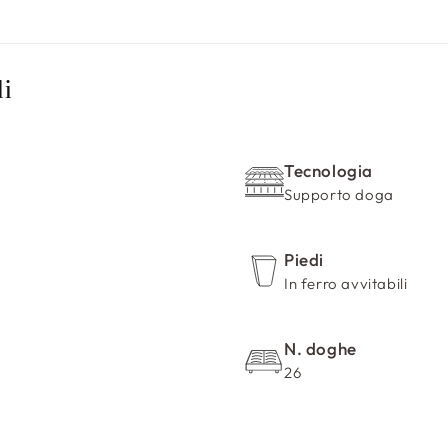
li
Tecnologia
Supporto doga
Piedi
In ferro avvitabili
N. doghe
26