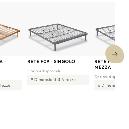
A -
RETE F09 - SINGOLO
RETE F10 - PIA
MEZZA
Opzioni disponibili
Opzioni disponibili
9 Dimensioni
3 Altezze
ltezze
6 Dimensioni
3 