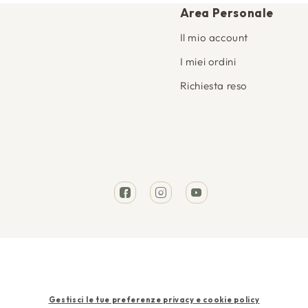
Area Personale
Il mio account
I miei ordini
Richiesta reso
Facebook
Instagram
YouTube
Metodi
Gestisci le tue preferenze privacy e cookie policy