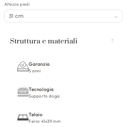
Altezza piedi
C
o
Struttura e materiali
n
t
e
Garanzia
n
5 anni
u
t
Tecnologia
o
Supporto doga
c
o
m
Telaio
p
Ferro 41x39 mm