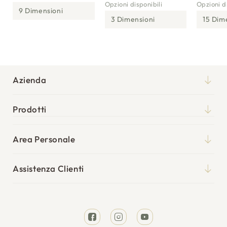
Opzioni disponibili
Opzioni di
9 Dimensioni
3 Dimensioni
15 Dim
Azienda
Chi siamo
Prodotti
Qualità
Materassi
Blog
Area Personale
Reti
Il mio account
Punti vendita
Cuscini
Assistenza Clienti
I miei ordini
Tempi di spedizione
Divani Letto
Richiesta reso
Resi e rimborsi
Letti
Facebook
Instagram
YouTube
Garanzia