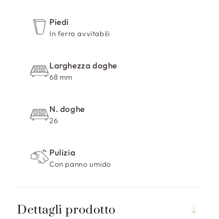
r
i
Piedi
m
In ferro avvitabili
i
b
i
Larghezza doghe
l
68 mm
e
N. doghe
26
Pulizia
Con panno umido
Dettagli prodotto