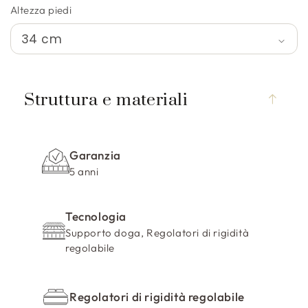
Altezza piedi
C
o
Struttura e materiali
n
t
e
Garanzia
n
5 anni
u
t
Tecnologia
o
Supporto doga, Regolatori di rigidità
c
regolabile
o
m
p
Regolatori di rigidità regolabile