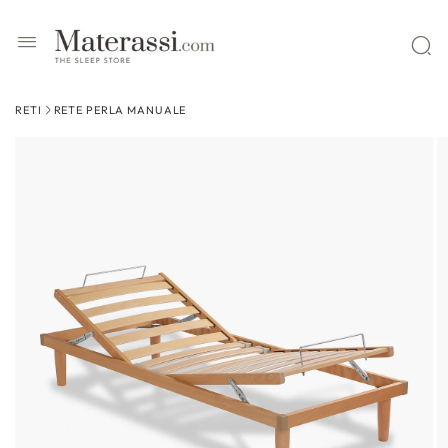
 contenuti
RETI
RETE PERLA MANUALE
ssa alle
formazioni
l prodotto