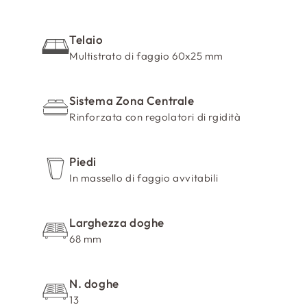
r
i
m
Telaio
i
Multistrato di faggio 60x25 mm
b
i
Sistema Zona Centrale
l
Rinforzata con regolatori di rgidità
e
Piedi
In massello di faggio avvitabili
Larghezza doghe
68 mm
N. doghe
13