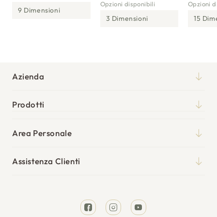
Opzioni disponibili
Opzioni di
9 Dimensioni
3 Dimensioni
15 Dim
Azienda
Chi siamo
Prodotti
Qualità
Materassi
Blog
Area Personale
Reti
Il mio account
Punti vendita
Cuscini
Assistenza Clienti
I miei ordini
Tempi di spedizione
Divani Letto
Richiesta reso
Resi e rimborsi
Letti
Facebook
Instagram
YouTube
Garanzia