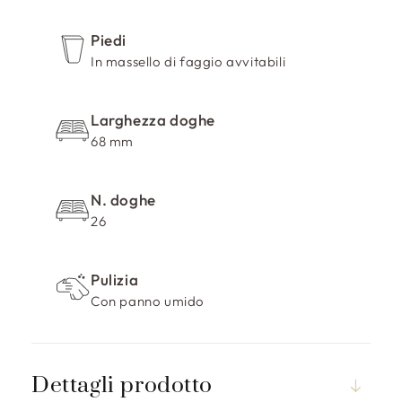
r
i
Piedi
m
In massello di faggio avvitabili
i
b
i
Larghezza doghe
l
68 mm
e
N. doghe
26
Pulizia
Con panno umido
Dettagli prodotto