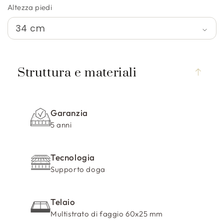
Altezza piedi
C
o
Struttura e materiali
n
t
e
Garanzia
n
5 anni
u
t
Tecnologia
o
Supporto doga
c
o
m
Telaio
p
Multistrato di faggio 60x25 mm