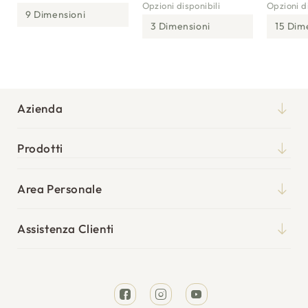
Opzioni disponibili
Opzioni di
9 Dimensioni
3 Dimensioni
15 Dim
Azienda
Chi siamo
Prodotti
Qualità
Materassi
Blog
Area Personale
Reti
Il mio account
Punti vendita
Cuscini
Assistenza Clienti
I miei ordini
Tempi di spedizione
Divani Letto
Richiesta reso
Resi e rimborsi
Letti
Facebook
Instagram
YouTube
Garanzia