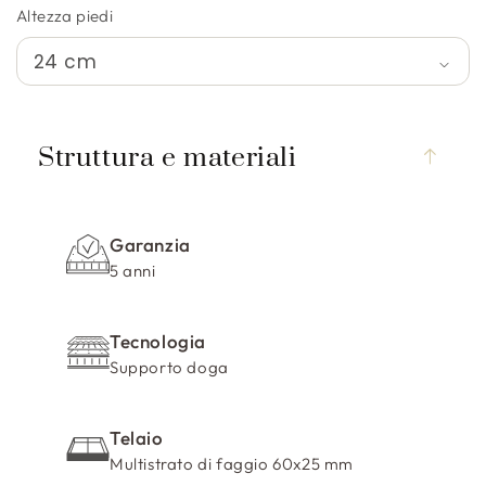
Altezza piedi
C
o
Struttura e materiali
n
t
e
Garanzia
n
5 anni
u
t
Tecnologia
o
Supporto doga
c
o
m
Telaio
p
Multistrato di faggio 60x25 mm