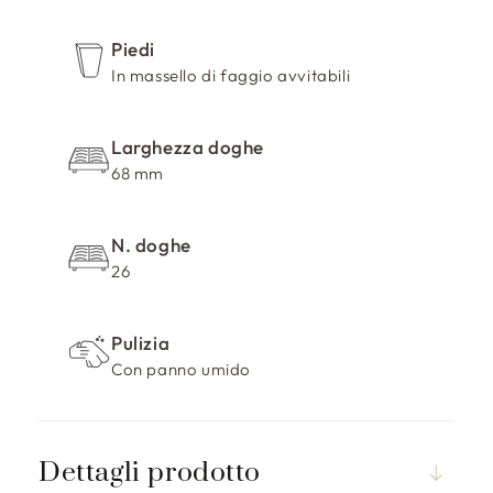
r
i
Piedi
m
In massello di faggio avvitabili
i
b
i
Larghezza doghe
l
68 mm
e
N. doghe
26
Pulizia
Con panno umido
Dettagli prodotto