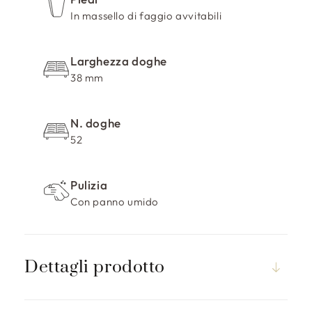
In massello di faggio avvitabili
Larghezza doghe
38 mm
N. doghe
52
Pulizia
Con panno umido
Dettagli prodotto