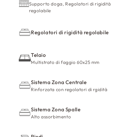
Supporto doga, Regolatori di rigidità
c
regolabile
o
m
p
Regolatori di rigidità regolabile
r
i
m
Telaio
i
Multistrato di faggio 60x25 mm
b
i
Sistema Zona Centrale
l
Rinforzata con regolatori di rgidità
e
Sistema Zona Spalle
Alto assorbimento
Piedi