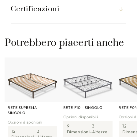
Certificazioni
Potrebbero piacerti anche
RETE SUPREMA -
RETE F10 - SINGOLO
RETE F04
SINGOLO
Opzioni disponibili
Opzioni di
Opzioni disponibili
9
3
12
12
3
Dimensioni
Altezze
Dimens
Dimensioni
Altezze