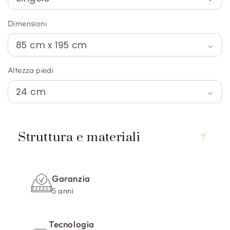
Dimensioni
Altezza piedi
C
o
Struttura e materiali
n
t
e
Garanzia
n
5 anni
u
t
Tecnologia
o