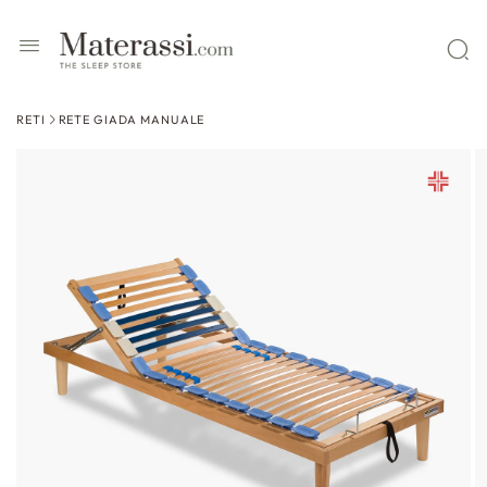
 contenuti
RETI
RETE GIADA MANUALE
ssa alle
formazioni
l prodotto