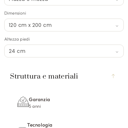
Dimensioni
Altezza piedi
C
o
Struttura e materiali
n
t
e
Garanzia
n
5 anni
u
t
Tecnologia
o