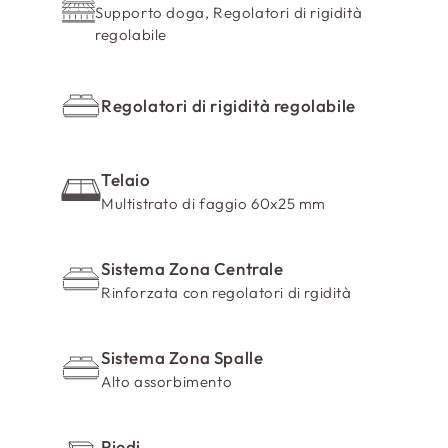
Supporto doga, Regolatori di rigidità
c
regolabile
o
m
p
Regolatori di rigidità regolabile
r
i
m
Telaio
i
Multistrato di faggio 60x25 mm
b
i
Sistema Zona Centrale
l
Rinforzata con regolatori di rgidità
e
Sistema Zona Spalle
Alto assorbimento
Piedi