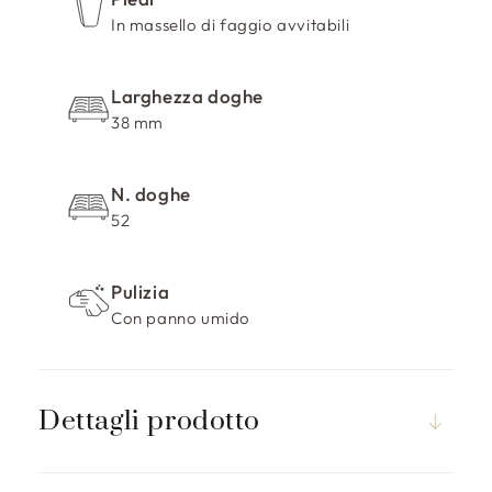
In massello di faggio avvitabili
Larghezza doghe
38 mm
N. doghe
52
Pulizia
Con panno umido
Dettagli prodotto