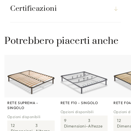
Certificazioni
Potrebbero piacerti anche
RETE SUPREMA -
RETE F10 - SINGOLO
RETE F04
SINGOLO
Opzioni disponibili
Opzioni di
Opzioni disponibili
9
3
12
12
3
Dimensioni
Altezze
Dimens
Dimensioni
Altezze