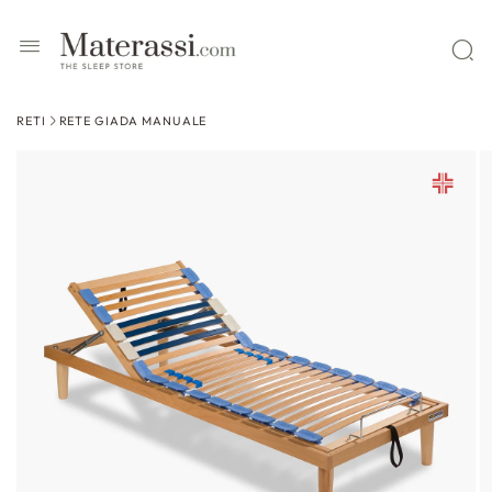
 contenuti
RETI
RETE GIADA MANUALE
ssa alle
formazioni
l prodotto