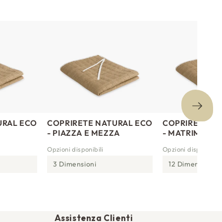
URAL ECO
COPRIRETE NATURAL ECO
COPRIRETE N
- PIAZZA E MEZZA
- MATRIMONIA
Opzioni disponibili
Opzioni disponibili
3 Dimensioni
12 Dimensioni
Assistenza Clienti