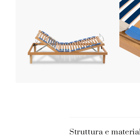
C
o
Struttura e materia