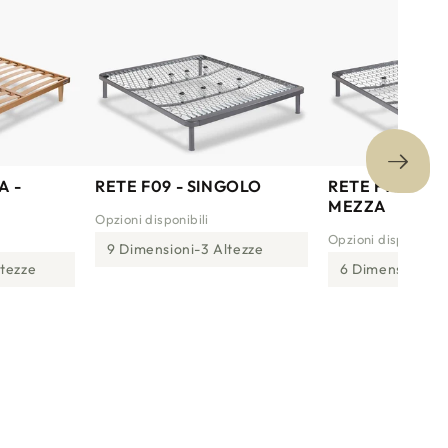
A -
RETE F09 - SINGOLO
RETE F10 - PIA
MEZZA
Opzioni disponibili
Opzioni disponibili
9 Dimensioni
3 Altezze
ltezze
6 Dimensioni
3 