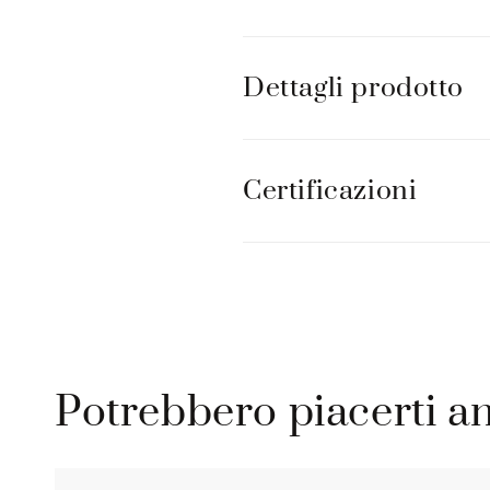
b
i
Dettagli prodotto
l
e
Certificazioni
Potrebbero piacerti a