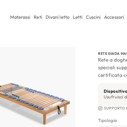
Materassi
Reti
Divani letto
Letti
Cuscini
Accessori
RETE GIADA M
Rete a doghe
speciali sup
certificata 
Dispositiv
Usufruisci d
SUPPORTO 
Tipologia