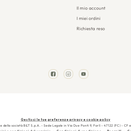
Il mio account
I miei ordini
Richiesta reso
Facebook
Instagram
YouTube
Metodi
Gestisci le tue preferenze privacy e cookie policy
di
e della società B&T S.p.A. - Sede Legale in Via Due Ponti 9, Forlì – 47122 (FC) - 