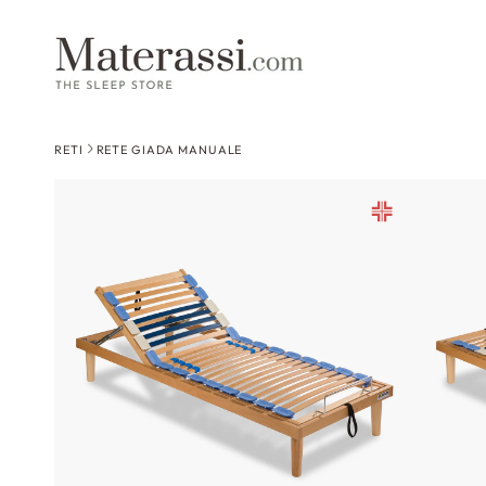
 contenuti
RETI
RETE GIADA MANUALE
Passa alle
informazioni
sul prodotto