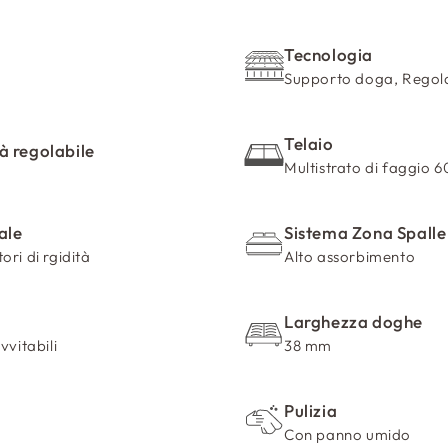
Tecnologia
Supporto doga, Regolat
Telaio
tà regolabile
Multistrato di faggio
ale
Sistema Zona Spalle
ori di rgidità
Alto assorbimento
Larghezza doghe
vvitabili
38 mm
Pulizia
Con panno umido