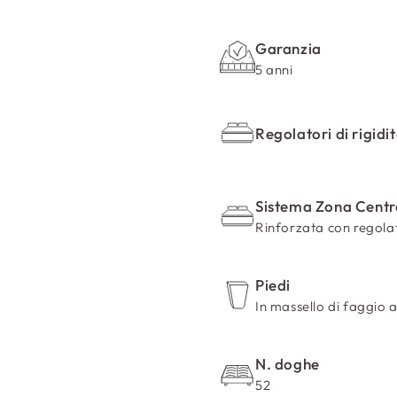
n
t
Garanzia
e
5 anni
n
u
Regolatori di rigidi
t
o
c
Sistema Zona Centr
o
Rinforzata con regolat
m
p
Piedi
r
In massello di faggio a
i
m
N. doghe
i
52