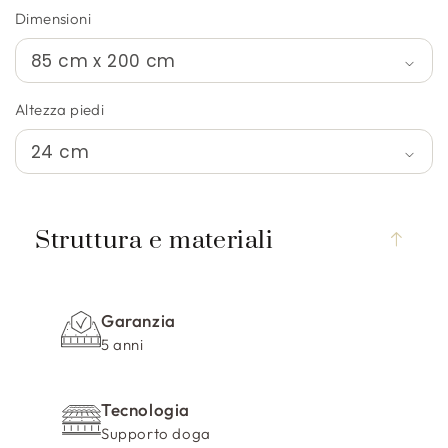
Dimensioni
Altezza piedi
C
o
Struttura e materiali
n
t
e
Garanzia
n
5 anni
u
t
Tecnologia
o
Supporto doga
c