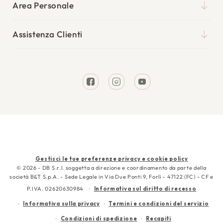
Blog
Area Personale
Reti
Il mio account
Punti vendita
Cuscini
Assistenza Clienti
I miei ordini
Tempi di spedizione
Divani Letto
Richiesta reso
Resi e rimborsi
Letti
Facebook
Instagram
YouTube
Garanzia
Cura e manutenzione
Contattaci
Metodi
Gestisci le tue preferenze privacy e cookie policy
di
© 2026 - DB S.r.l. soggetta a direzione e coordinamento da parte della
società B&T S.p.A. - Sede Legale in Via Due Ponti 9, Forlì – 47122 (FC) - CF e
pagamento
P.IVA. 02620630984
Informativa sul diritto di recesso
Informativa sulla privacy
Termini e condizioni del servizio
Condizioni di spedizione
Recapiti