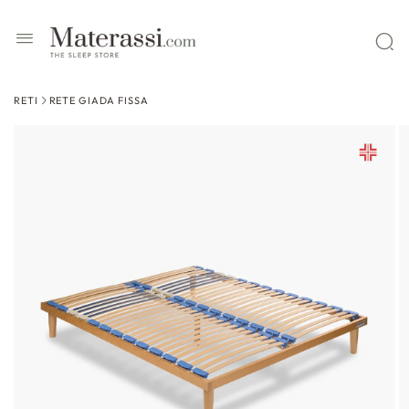
 contenuti
RETI
RETE GIADA FISSA
ssa alle
formazioni
l prodotto