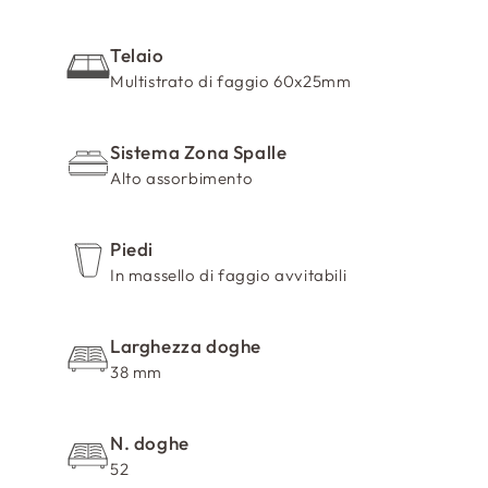
o
m
Telaio
p
Multistrato di faggio 60x25mm
r
i
Sistema Zona Spalle
m
Alto assorbimento
i
b
i
Piedi
l
In massello di faggio avvitabili
e
Larghezza doghe
38 mm
N. doghe
52