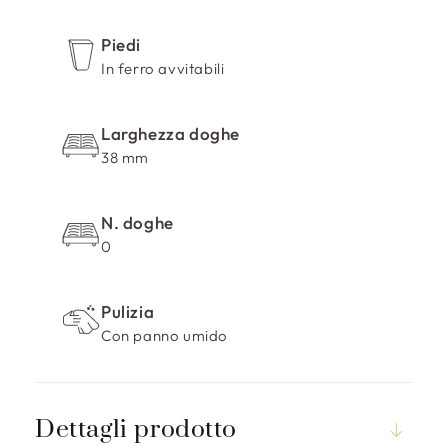
r
i
Piedi
m
In ferro avvitabili
i
b
i
Larghezza doghe
l
38 mm
e
N. doghe
0
Pulizia
Con panno umido
Dettagli prodotto