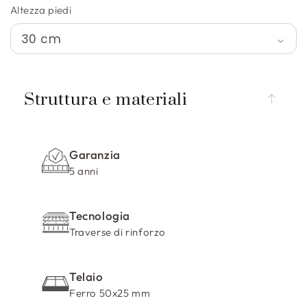
Altezza piedi
C
o
Struttura e materiali
n
t
e
Garanzia
n
5 anni
u
t
Tecnologia
o
Traverse di rinforzo
c
o
m
Telaio
p
Ferro 50x25 mm