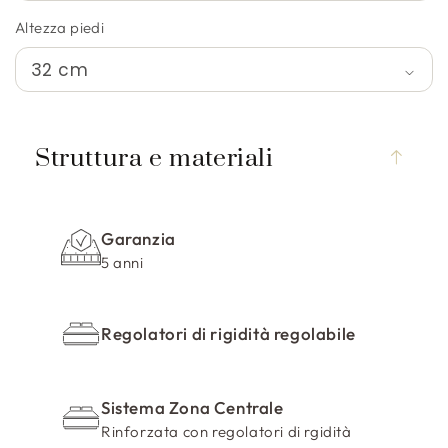
Altezza piedi
C
o
Struttura e materiali
n
t
e
Garanzia
n
5 anni
u
t
o
Regolatori di rigidità regolabile
c
o
m
Sistema Zona Centrale
Rinforzata con regolatori di rgidità
p