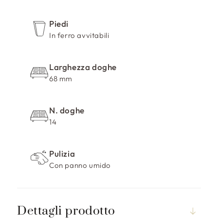
r
i
Piedi
m
In ferro avvitabili
i
b
Larghezza doghe
i
68 mm
l
e
N. doghe
14
Pulizia
Con panno umido
Dettagli prodotto