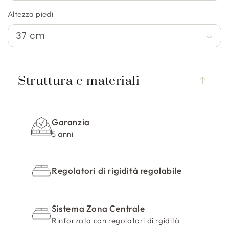
Altezza piedi
C
o
Struttura e materiali
n
t
e
Garanzia
n
5 anni
u
t
o
Regolatori di rigidità regolabile
c
o
m
Sistema Zona Centrale
Rinforzata con regolatori di rgidità
p