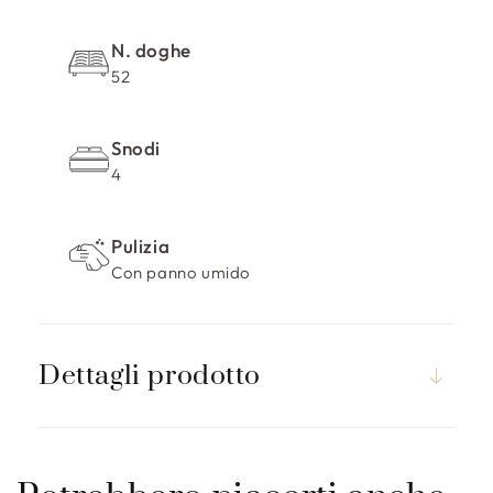
N. doghe
52
Snodi
4
Pulizia
Con panno umido
Dettagli prodotto