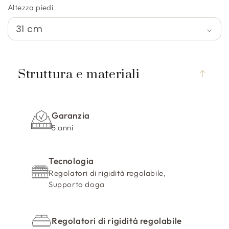
Altezza piedi
C
o
Struttura e materiali
n
t
e
Garanzia
n
5 anni
u
t
Tecnologia
o
Regolatori di rigidità regolabile,
c
Supporto doga
o
m
p
Regolatori di rigidità regolabile