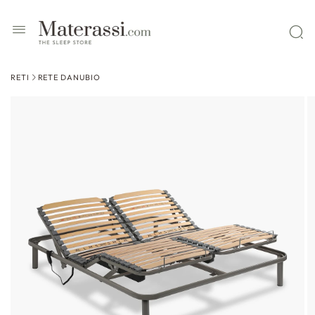
 contenuti
RETI
RETE DANUBIO
ssa alle
formazioni
l prodotto