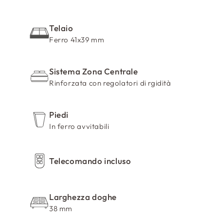
r
i
m
Telaio
i
Ferro 41x39 mm
b
i
Sistema Zona Centrale
l
Rinforzata con regolatori di rgidità
e
Piedi
In ferro avvitabili
Telecomando incluso
Larghezza doghe
38 mm