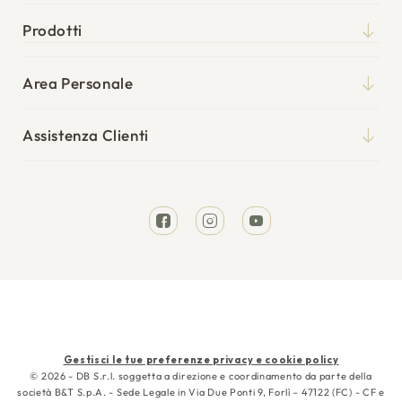
Chi siamo
Prodotti
Qualità
Materassi
Blog
Area Personale
Reti
Il mio account
Punti vendita
Cuscini
Assistenza Clienti
I miei ordini
Tempi di spedizione
Divani Letto
Richiesta reso
Resi e rimborsi
Letti
Facebook
Instagram
YouTube
Garanzia
Cura e manutenzione
Contattaci
Metodi
Gestisci le tue preferenze privacy e cookie policy
di
© 2026 - DB S.r.l. soggetta a direzione e coordinamento da parte della
società B&T S.p.A. - Sede Legale in Via Due Ponti 9, Forlì – 47122 (FC) - CF e
pagamento