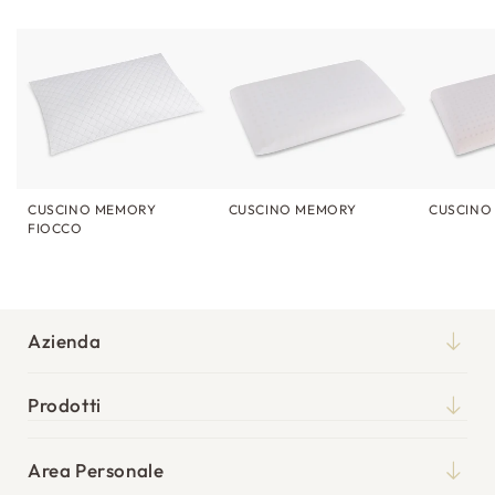
CUSCINO MEMORY
CUSCINO MEMORY
CUSCINO 
FIOCCO
Azienda
Chi siamo
Prodotti
Qualità
Materassi
Blog
Area Personale
Reti