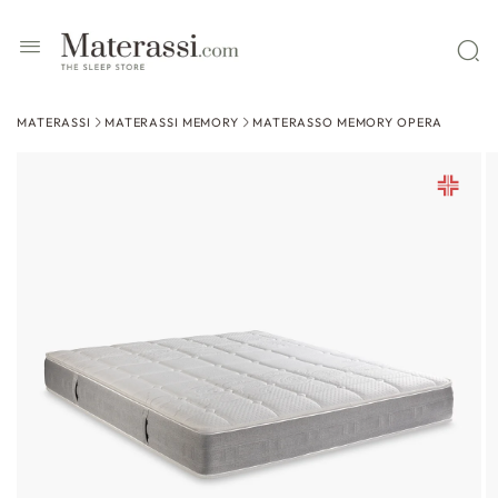
 contenuti
MATERASSI
MATERASSI MEMORY
MATERASSO MEMORY OPERA
ssa alle
formazioni
l prodotto