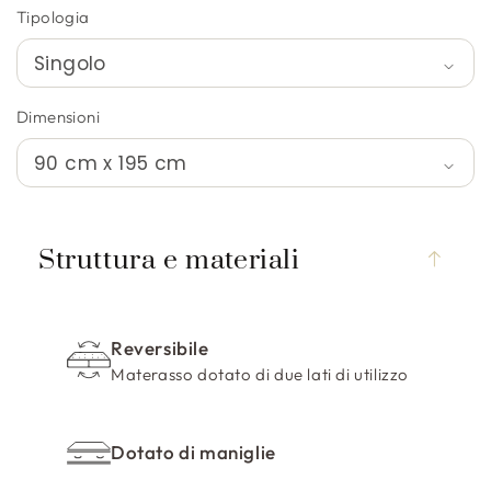
Tipologia
Dimensioni
C
o
Struttura e materiali
n
t
e
Reversibile
n
Materasso dotato di due lati di utilizzo
u
t
o
Dotato di maniglie
c