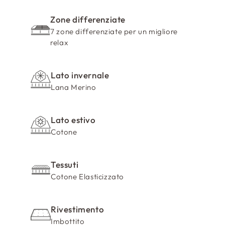
o
m
Zone differenziate
7 zone differenziate per un migliore
p
relax
r
i
m
Lato invernale
i
Lana Merino
b
i
Lato estivo
l
Cotone
e
Tessuti
Cotone Elasticizzato
Rivestimento
Imbottito