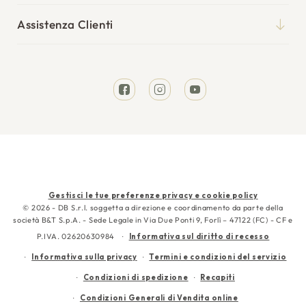
Il mio account
Punti vendita
Cuscini
Assistenza Clienti
I miei ordini
Tempi di spedizione
Divani Letto
Richiesta reso
Resi e rimborsi
Letti
Facebook
Instagram
YouTube
Garanzia
Cura e manutenzione
Contattaci
Metodi
Gestisci le tue preferenze privacy e cookie policy
di
© 2026 - DB S.r.l. soggetta a direzione e coordinamento da parte della
società B&T S.p.A. - Sede Legale in Via Due Ponti 9, Forlì – 47122 (FC) - CF e
pagamento
P.IVA. 02620630984
Informativa sul diritto di recesso
Informativa sulla privacy
Termini e condizioni del servizio
Condizioni di spedizione
Recapiti
Condizioni Generali di Vendita online