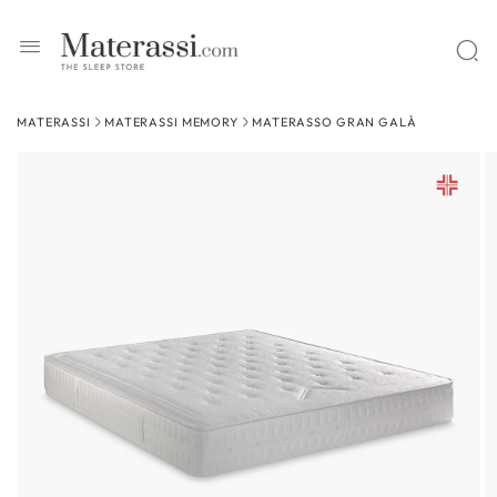
 contenuti
MATERASSI
MATERASSI MEMORY
MATERASSO GRAN GALÀ
ssa alle
formazioni
l prodotto