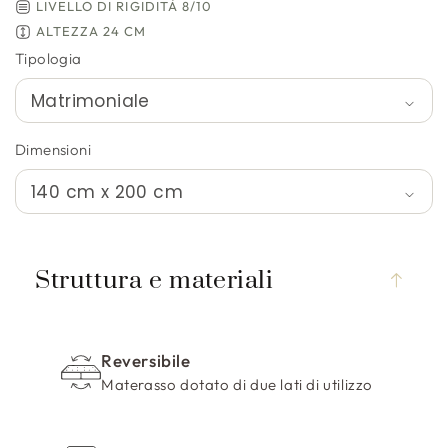
LIVELLO DI RIGIDITÀ 8/10
ALTEZZA 24 CM
Tipologia
Dimensioni
C
o
Struttura e materiali
n
t
e
Reversibile
n
Materasso dotato di due lati di utilizzo
u
t