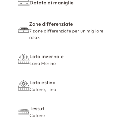
o
Dotato di maniglie
c
o
m
Zone differenziate
7 zone differenziate per un migliore
p
relax
r
i
m
Lato invernale
i
Lana Merino
b
i
Lato estivo
l
Cotone, Lino
e
Tessuti
Cotone