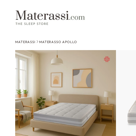
 contenuti
MATERASSI
MATERASSO APOLLO
Passa alle
informazioni
sul prodotto