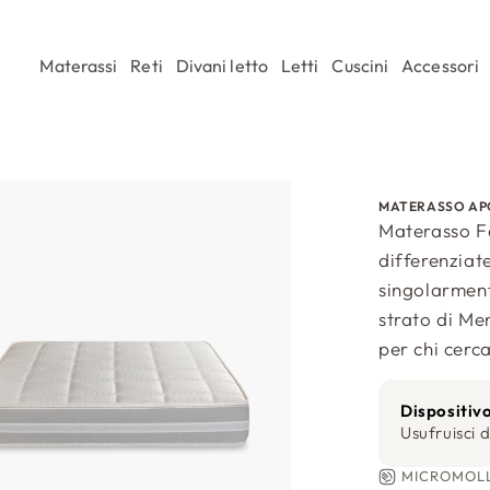
Materassi
Reti
Divani letto
Letti
Cuscini
Accessori
MATERASSO AP
Materasso Fa
differenziat
singolarmen
strato di Me
per chi cerca
Dispositiv
Usufruisci d
MICROMOLL