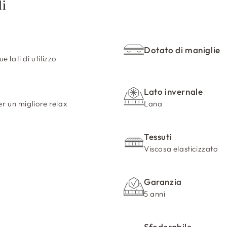
li
Dotato di maniglie
 lati di utilizzo
Lato invernale
er un migliore relax
Lana
Tessuti
Viscosa elasticizzato
Garanzia
5 anni
Sfoderabile