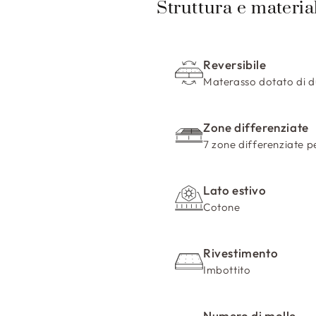
o
Struttura e materia
n
t
Reversibile
e
Materasso dotato di due
n
u
Zone differenziate
t
7 zone differenziate p
o
c
Lato estivo
o
Cotone
m
p
Rivestimento
r
Imbottito
i
m
Numero di molle