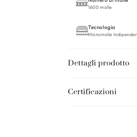
i
1600 molle
b
i
Tecnologia
l
Micromolle Indipenden
e
Dettagli prodotto
Certificazioni