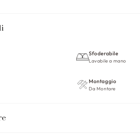
li
Sfoderabile
Lavabile a mano
Montaggio
Da Montare
re