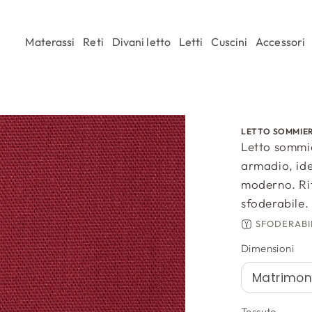
Materassi
Reti
Divani letto
Letti
Cuscini
Accessori
LETTO SOMMIE
Letto sommi
armadio, idea
moderno. Rif
sfoderabile.
SFODERABI
Dimensioni
Tessuto