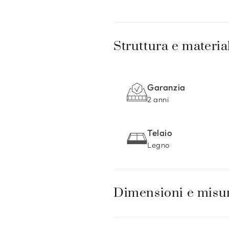
C
o
Struttura e materia
n
t
Garanzia
e
2 anni
n
u
Telaio
t
Legno
o
c
o
Dimensioni e misu
m
p