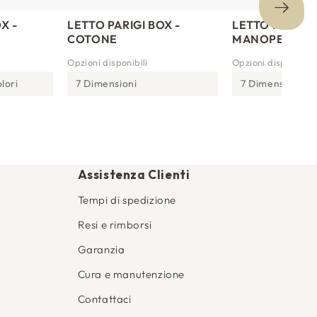
X -
LETTO PARIGI BOX -
LETTO PARIGI 
COTONE
MANOPESCA
Opzioni disponibili
Opzioni disponibili
lori
7 Dimensioni
7 Dimensioni
3
Assistenza Clienti
Tempi di spedizione
Resi e rimborsi
Garanzia
Cura e manutenzione
Contattaci