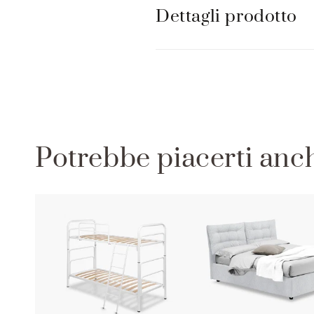
r
Dettagli prodotto
i
m
i
b
i
l
Potrebbe piacerti anc
e