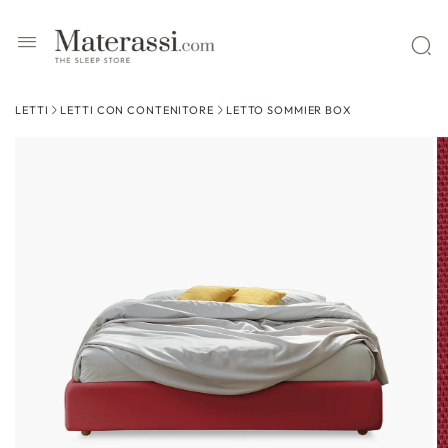
 contenuti
LETTI
LETTI CON CONTENITORE
LETTO SOMMIER BOX
ssa alle
formazioni
l prodotto