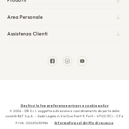
Qualità
Materassi
Blog
Area Personale
Reti
Il mio account
Punti vendita
Cuscini
Assistenza Clienti
I miei ordini
Tempi di spedizione
Divani Letto
Richiesta reso
Resi e rimborsi
Letti
Facebook
Instagram
YouTube
Garanzia
Cura e manutenzione
Contattaci
Metodi
Gestisci le tue preferenze privacy e cookie policy
di
© 2026 - DB S.r.l. soggetta a direzione e coordinamento da parte della
società B&T S.p.A. - Sede Legale in Via Due Ponti 9, Forlì – 47122 (FC) - CF e
pagamento
P.IVA. 02620630984
Informativa sul diritto di recesso