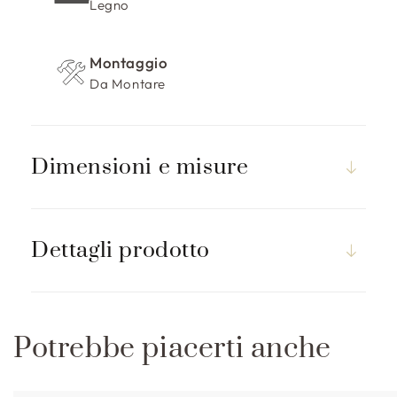
p
Legno
r
i
Montaggio
m
Da Montare
i
b
i
l
Dimensioni e misure
e
Dettagli prodotto
Potrebbe piacerti anche