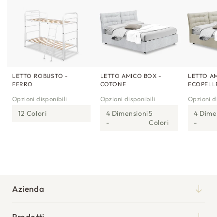
LETTO ROBUSTO -
LETTO AMICO BOX -
LETTO AM
FERRO
COTONE
ECOPELL
Opzioni disponibili
Opzioni disponibili
Opzioni di
12 Colori
4 Dimensioni
5
4 Dime
Colori
Azienda
Chi siamo
Prodotti