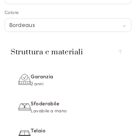
Colore
C
o
Struttura e materiali
n
t
e
Garanzia
n
2 anni
u
t
Sfoderabile
o
Lavabile a mano
c
o
m
Telaio