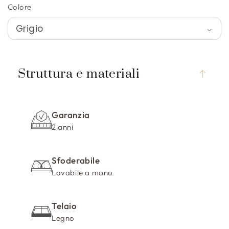
Colore
C
o
Struttura e materiali
n
t
e
Garanzia
n
2 anni
u
t
Sfoderabile
o
Lavabile a mano
c
o
m
Telaio
p
Legno