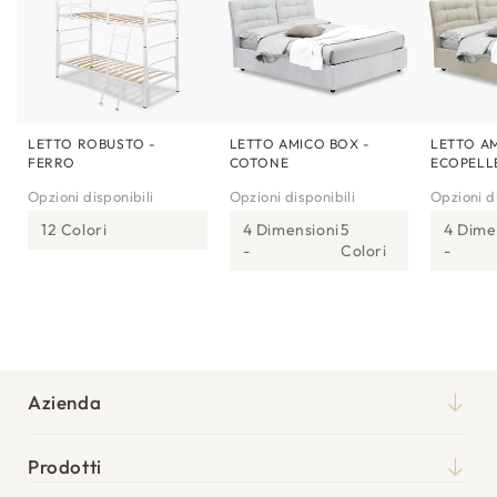
LETTO ROBUSTO -
LETTO AMICO BOX -
LETTO AM
FERRO
COTONE
ECOPELL
Opzioni disponibili
Opzioni disponibili
Opzioni di
12 Colori
4 Dimensioni
5
4 Dime
Colori
Azienda
Chi siamo
Prodotti
Qualità