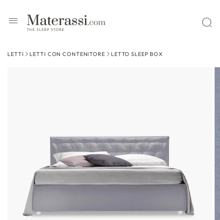
 contenuti
LETTI
LETTI CON CONTENITORE
LETTO SLEEP BOX
ssa alle
formazioni
l prodotto