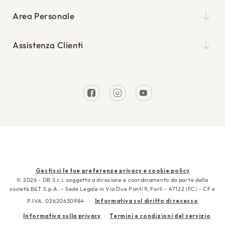
Materassi
Blog
Area Personale
Reti
Il mio account
Punti vendita
Cuscini
Assistenza Clienti
I miei ordini
Tempi di spedizione
Divani Letto
Richiesta reso
Resi e rimborsi
Letti
Facebook
Instagram
YouTube
Garanzia
Cura e manutenzione
Contattaci
Metodi
Gestisci le tue preferenze privacy e cookie policy
di
© 2026 - DB S.r.l. soggetta a direzione e coordinamento da parte della
società B&T S.p.A. - Sede Legale in Via Due Ponti 9, Forlì – 47122 (FC) - CF e
pagamento
P.IVA. 02620630984
Informativa sul diritto di recesso
Informativa sulla privacy
Termini e condizioni del servizio