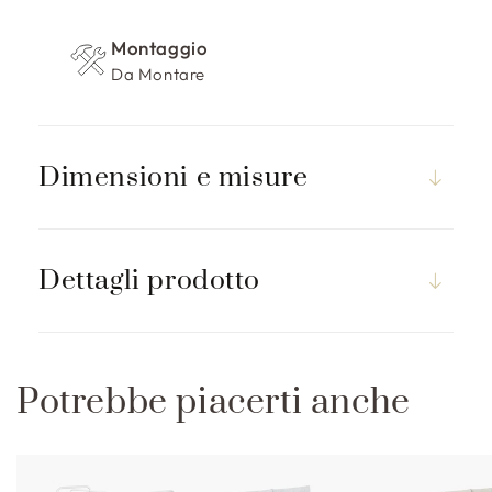
r
i
Montaggio
m
Da Montare
i
b
i
l
Dimensioni e misure
e
Dettagli prodotto
Potrebbe piacerti anche