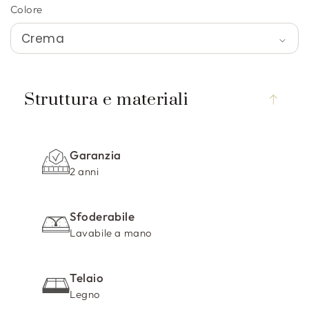
Colore
C
o
Struttura e materiali
n
t
e
Garanzia
n
2 anni
u
t
Sfoderabile
o
Lavabile a mano
c
o
m
Telaio
p
Legno