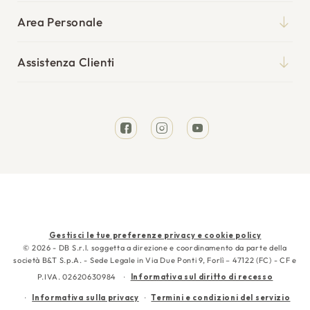
Materassi
Blog
Area Personale
Reti
Il mio account
Punti vendita
Cuscini
Assistenza Clienti
I miei ordini
Tempi di spedizione
Divani Letto
Richiesta reso
Resi e rimborsi
Letti
Facebook
Instagram
YouTube
Garanzia
Cura e manutenzione
Contattaci
Metodi
Gestisci le tue preferenze privacy e cookie policy
di
© 2026 - DB S.r.l. soggetta a direzione e coordinamento da parte della
società B&T S.p.A. - Sede Legale in Via Due Ponti 9, Forlì – 47122 (FC) - CF e
pagamento
P.IVA. 02620630984
Informativa sul diritto di recesso
Informativa sulla privacy
Termini e condizioni del servizio