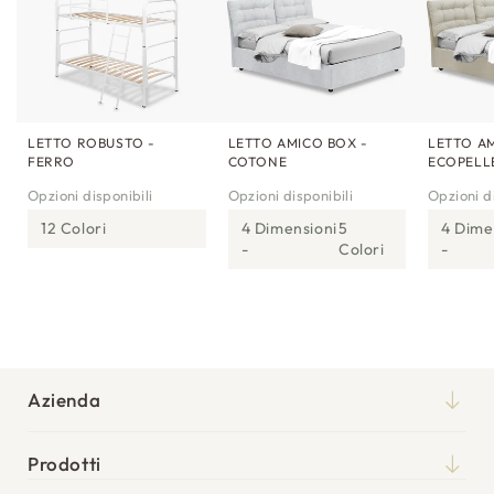
LETTO ROBUSTO -
LETTO AMICO BOX -
LETTO AM
FERRO
COTONE
ECOPELL
Opzioni disponibili
Opzioni disponibili
Opzioni di
12 Colori
4 Dimensioni
5
4 Dime
Colori
Azienda
Chi siamo
Prodotti
Qualità