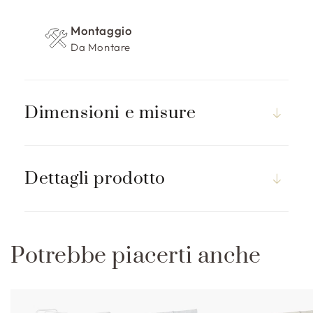
r
i
Montaggio
m
Da Montare
i
b
i
l
Dimensioni e misure
e
Dettagli prodotto
Potrebbe piacerti anche