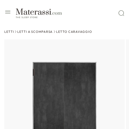
 contenuti
LETTI
LETTI A SCOMPARSA
LETTO CARAVAGGIO
ssa alle
formazioni
l prodotto