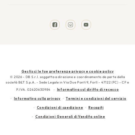
I miei ordini
Tempi di spedizione
Divani Letto
Richiesta reso
Resi e rimborsi
Letti
Facebook
Instagram
YouTube
Garanzia
Cura e manutenzione
Contattaci
Metodi
Gestisci le tue preferenze privacy e cookie policy
di
© 2026 - DB S.r.l. soggetta a direzione e coordinamento da parte della
società B&T S.p.A. - Sede Legale in Via Due Ponti 9, Forlì – 47122 (FC) - CF e
pagamento
P.IVA. 02620630984
Informativa sul diritto di recesso
Informativa sulla privacy
Termini e condizioni del servizio
Condizioni di spedizione
Recapiti
Condizioni Generali di Vendita online