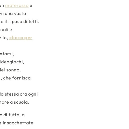
uon
materasso
e
ovi una vasta
il riposo di tutti.
nali e
ello,
clicca per
ntarsi,
ideogiochi,
del sonno.
e, che fornisca
lla stessa ora ogni
nare a scuola.
 di tutta la
e insacchettate