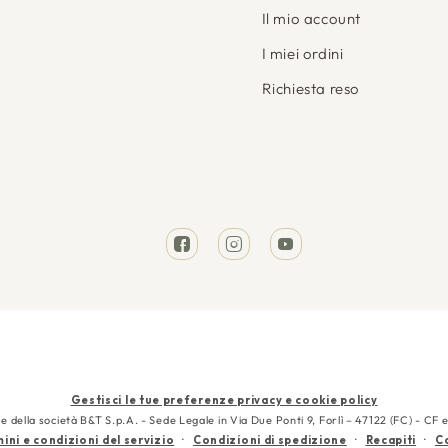
Il mio account
I miei ordini
Richiesta reso
Facebook
Instagram
YouTube
Metodi
Gestisci le tue preferenze privacy e cookie policy
di
e della società B&T S.p.A. - Sede Legale in Via Due Ponti 9, Forlì – 47122 (FC) - 
ini e condizioni del servizio
Condizioni di spedizione
Recapiti
Co
pagamento