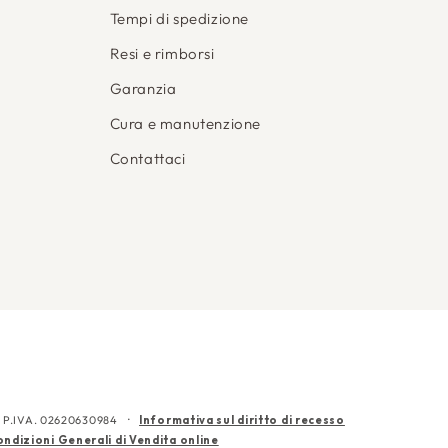
Tempi di spedizione
Resi e rimborsi
Garanzia
Cura e manutenzione
Contattaci
CF e P.IVA. 02620630984
Informativa sul diritto di recesso
ndizioni Generali di Vendita online