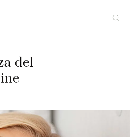
za del
tine