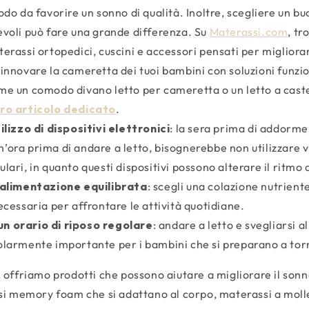
odo da favorire un sonno di qualità. Inoltre, scegliere un b
voli può fare una grande differenza. Su
Materassi.com
, tr
erassi ortopedici, cuscini e accessori pensati per migliorare 
rinnovare la cameretta dei tuoi bambini con soluzioni funzio
me un comodo divano letto per cameretta o un letto a cast
tro articolo dedicato
.
ilizzo di dispositivi elettronici
: la sera prima di addorme
’ora prima di andare a letto, bisognerebbe non utilizzare v
lari, in quanto questi dispositivi possono alterare il ritmo 
’alimentazione equilibrata
: scegli una colazione nutrient
ecessaria per affrontare le attività quotidiane.
n orario di riposo regolare
: andare a letto e svegliarsi a
olarmente importante per i bambini che si preparano a tor
, offriamo prodotti che possono aiutare a migliorare il sonno
si memory foam che si adattano al corpo, materassi a moll