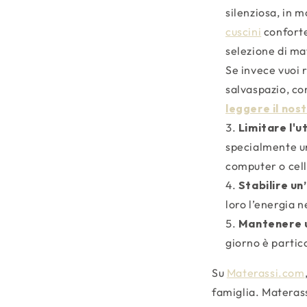
silenziosa, in m
cuscini
conforte
selezione di mat
Se invece vuoi 
salvaspazio, co
leggere il nos
Limitare l'ut
specialmente un
computer o cellu
Stabilire un
loro l’energia n
Mantenere u
giorno è partic
Su
Materassi.com
famiglia. Materas