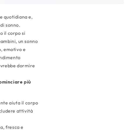
ne quotidiana e,
 di sonno.
o il corpo si
 bambini, un sonno
o, emotivo e
rendimento
dovrebbe dormire
cominciare più
nte aiuta il corpo
ludere attività
ia, fresca e