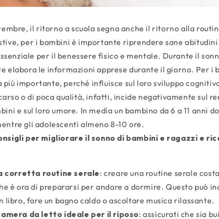
tembre, il ritorno a scuola segna anche il ritorno alla routi
tive, per i bambini è importante riprendere sane abitudini
 essenziale per il benessere fisico e mentale. Durante il sonn
e elabora le informazioni apprese durante il giorno. Per i
più importante, perché influisce sul loro sviluppo cognitiv
scarso o di poca qualità, infatti, incide negativamente sul 
bini e sul loro umore. In media un bambino da 6 a 11 anni 
mentre gli adolescenti almeno 8-10 ore.
onsigli per migliorare il sonno di bambini e ragazzi e ri
a corretta routine serale
: creare una routine serale costa
he è ora di prepararsi per andare a dormire. Questo può inc
 libro, fare un bagno caldo o ascoltare musica rilassante.
amera da letto ideale per il riposo
: assicurati che sia bu