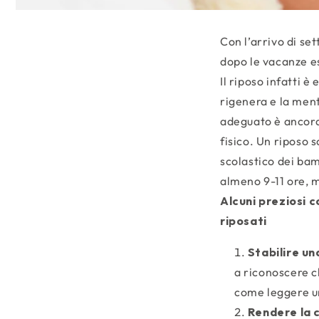
Con l’arrivo di set
dopo le vacanze es
Il riposo infatti è
rigenera e la ment
adeguato è ancora 
fisico. Un riposo 
scolastico dei bam
almeno 9-11 ore, 
Alcuni preziosi c
riposati
Stabilire un
a riconoscere c
come leggere un
Rendere la c